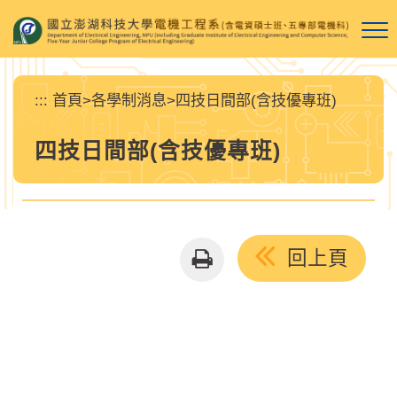
跳
到
主
要
內
:::
首頁
>
各學制消息
>
四技日間部(含技優專班)
容
區
四技日間部(含技優專班)
塊
友
回上頁
善
列
印