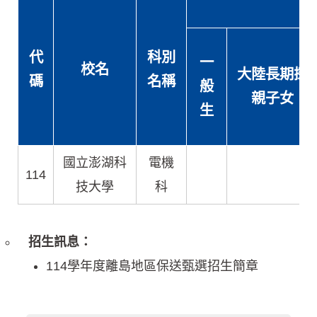
代
科別
一
校名
大陸長期探
碼
名稱
般
親子女
生
國立澎湖科
電機
114
技大學
科
招生訊息：
114學年度離島地區保送甄選招生簡章