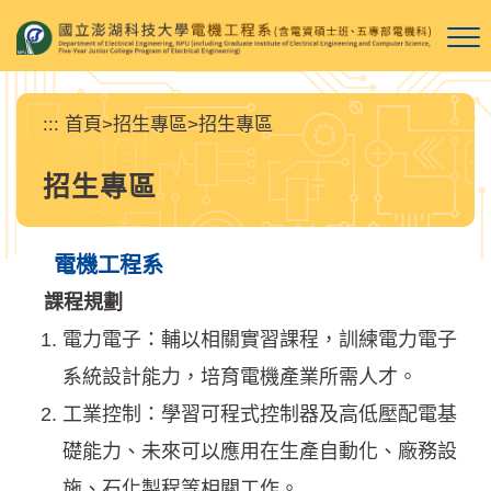
跳
到
主
要
內
:::
首頁
>
招生專區
>
招生專區
容
區
招生專區
塊
電機工程系
課程規劃
電力電子：輔以相關實習課程，訓練電力電子
系統設計能力，培育電機產業所需人才。
工業控制：學習可程式控制器及高低壓配電基
礎能力、未來可以應用在生產自動化、廠務設
施、石化製程等相關工作。