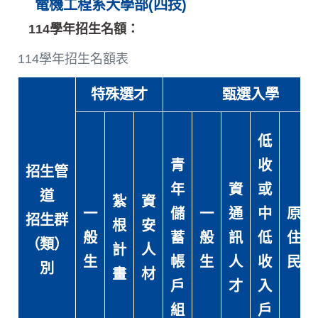
電機工程系大學部(四技)
114學年招生名額：
114學年招生名額表
特殊選才
甄選入學
低
青
收
招生管
年
資
或
道
紮
資
一
儲
一
通
中
原
招生群
根
安
般
蓄
般
訊
低
住
（類）
計
人
生
帳
生
人
收
民
別
畫
材
戶
才
入
組
戶