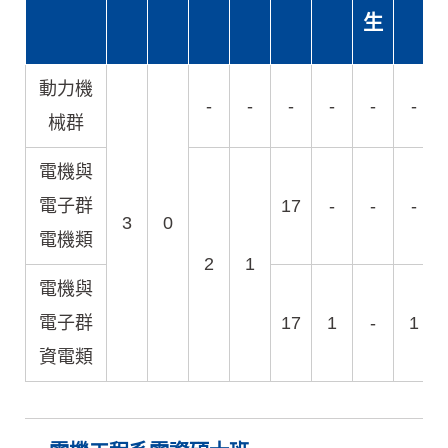
生
動力機
-
-
-
-
-
-
械群
電機與
電子群
17
-
-
-
3
0
電機類
2
1
電機與
電子群
17
1
-
1
資電類