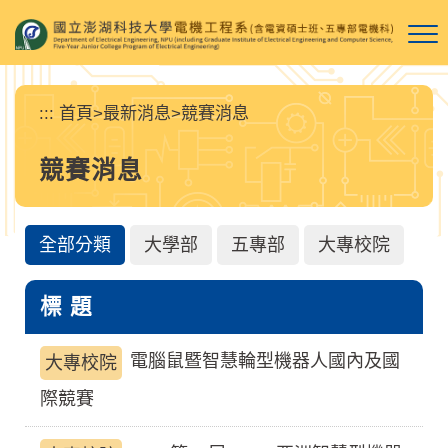
跳
到
主
要
內
:::
首頁
>
最新消息
>
競賽消息
容
區
競賽消息
塊
全部分類
大學部
五專部
大專校院
標 題
電腦鼠暨智慧輪型機器人國內及國
大專校院
際競賽