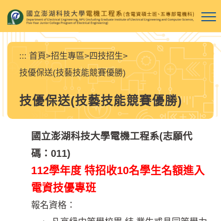
跳
到
主
要
內
:::
首頁
>
招生專區
>
四技招生
>
容
技優保送(技藝技能競賽優勝)
區
塊
技優保送(技藝技能競賽優勝)
國立澎湖科技大學電機工程系(志願代
碼：011)
112學年度 特招收10名學生名額進入
電資技優專班
報名資格：