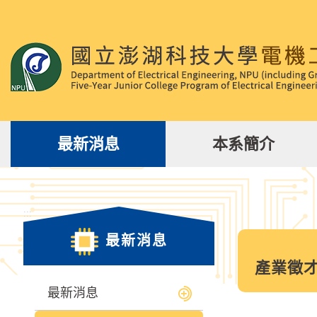
跳
到
主
要
內
容
區
塊
最新消息
本系簡介
:::
最新消息
產業徵
最新消息