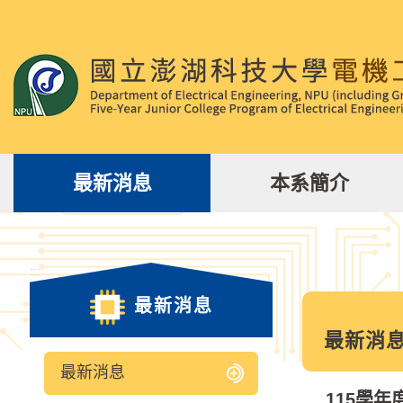
跳
到
主
要
內
容
區
塊
最新消息
本系簡介
:::
最新消息
最新消
最新消息
115學