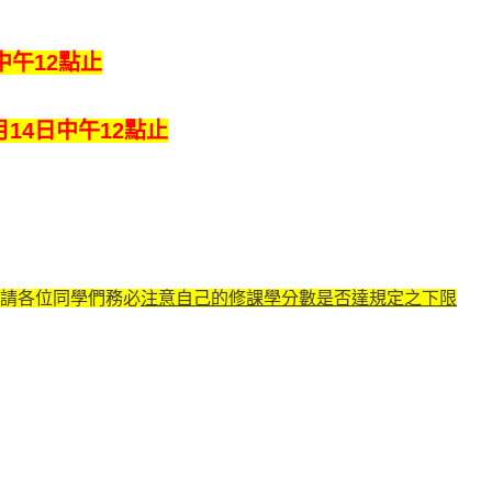
日中午12點止
9月14日中午12點止
請各位同學們務必
注意自己的修課學分數是否達規定之下限