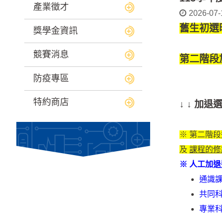
產業徵才
2026-07-
舊生初選
獎學金資訊
競賽消息
第二階段
防疫專區
特約商店
↓ ↓ 
※ 第二階
及
課程的修
※ 人工加
通識課
共同科
專業科