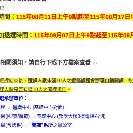
13
時間：
115年08月11日上午9點起至115年08月17
加退選時間：
115年09月07日上午9點起至115年0
加退選相關須知，請自行下載下方檔案查看
↓ ↓
段選課結束後，
選課人數未滿10人之
選修課程
會辦理自動關課
，故
課人數是否有達10人之開課規定
。
退選承辦單位：
程 → 通識中心 (基礎中心對面)
目(國/英/體育) → 基礎中心 (教學大樓3樓電梯右側)
目(含跨系) → "
開課"系所
之辦公室