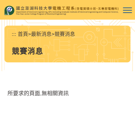
跳
到
主
要
內
:::
首頁
>
最新消息
>
競賽消息
容
區
競賽消息
塊
所要求的頁面,無相關資訊